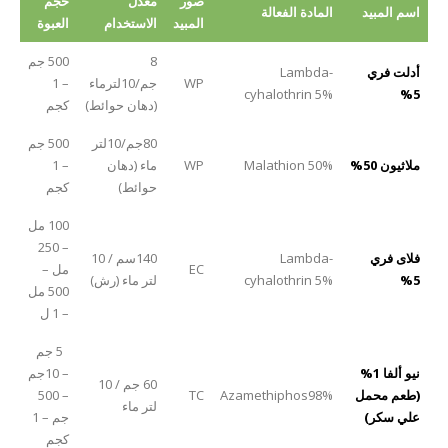
صور
معدل
حجم
اسم المبيد
المادة الفعالة
المبيد
الاستخدام
العبوة
8
500 جم
أدلت فري
Lambda-
WP
جم/10لترماء
– 1
cyhalothrin 5%
5%
(دهان حوائط)
كجم
80جم/10لتر
500 جم
ملاثيون 50%
Malathion 50%
WP
ماء (دهان
– 1
حوائط)
كجم
100 مل
– 250
فلاى فري
Lambda-
140سم / 10
EC
مل –
5%
cyhalothrin 5%
لتر ماء (رش)
500 مل
– 1 ل
5 جم
نيو ألفا 1%
– 10جم
60 جم / 10
(طعم محمل
Azamethiphos98%
TC
– 500
لتر ماء
علي سكر)
جم – 1
كجم