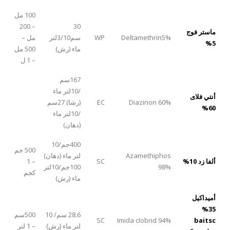
100 مل
– 200
30
ماستر فوج
Deltamethrin5%
WP
سم3/10لتر
مل –
5%
ماء (رش)
500 مل
– 1 ل
167سم
/10لتر ماء
أنتي فلاى
Diazinon 60%
EC
(رشا) 27سم
60%
/10لتر ماء
(دهان)
400جم/10
500 جم
Azamethiphos
لتر ماء (دهان)
ألفا زد 10%
SC
– 1
98%
100جم/10لتر
كجم
ماء (رش)
أميداكيل
35%
28.6 سم/ 10
500سم
SC
Imida clobrid 94%
baitsc
لتر ماء (رش)
– 1 لتر