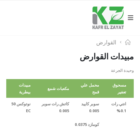
القوارض
مبيدات القوارض
وحيدة الجرعة
مسحوق
محمل علي
مبيدات
مكعبات شمع
تعفير
قمح
بيطرية
انتي رات
سوبر كاييد
كاتش رات سوبر
نوتوكس 50
EC
0.005
0.005
0.1%
كومازد 0.0375