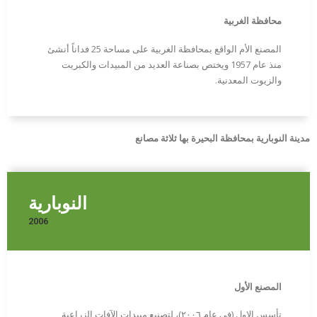
محافظة الغربية
المصنع الأم الواقع بمحافظة الغربية على مساحة 25 فداناً أنشئ
منذ عام 1957 ويختص بصناعة العديد من المبيدات والكبريت
والزيوت المعدنية.
مدينة النوبارية بمحافظة البحيرة بها ثلاثة مصانع
النوبارية
2006
المصنع الأول
تأسس الاول (في عام ٢٠٠٦)، لتصنيع مبيدات الآفات الزراعية