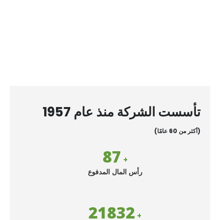
مركبات افضل لحياة افضل
مساعدة
المزارعين و
العملاء
لتحقيق نمو أكثر من موارد
أقل
تأسست الشركة منذ عام 1957
(أكثر من 60 عامًا)
98
+
رأس المال المدفوع
24499
+