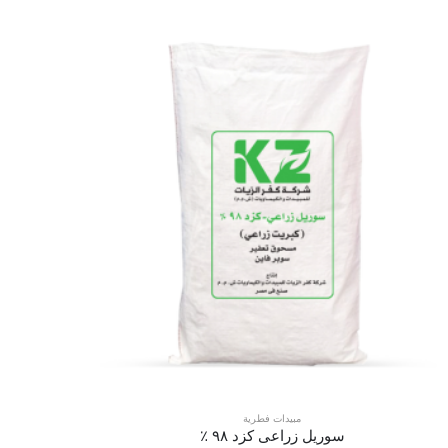
مبيدات فطرية
سوريل زراعى كزد ٩٨ ٪