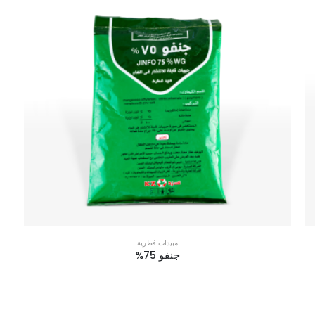
مبيدات فطرية
جنفو 75%