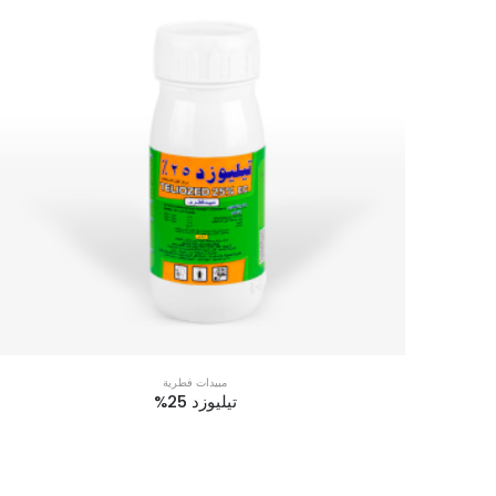
مبيدات فطرية
تيليوزد 25%