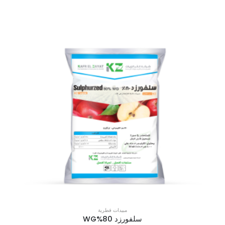
مبيدات فطرية
سلفورزد 80%WG