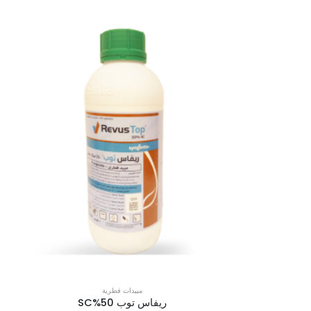
مبيدات فطرية
ريفاس توب 50%SC