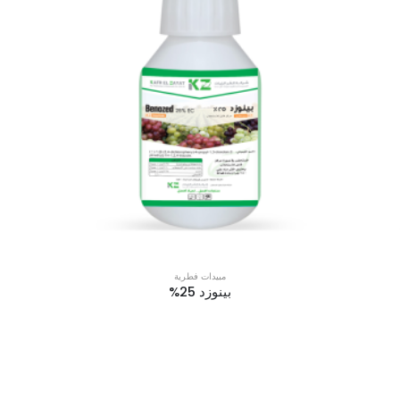
مبيدات فطرية
بينوزد 25%