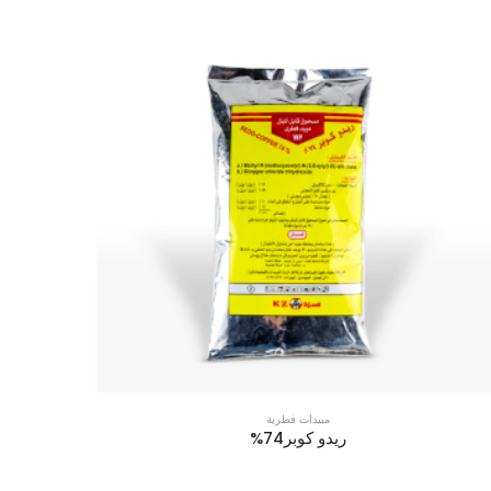
مبيدات فطرية
ريدو كوبر74%