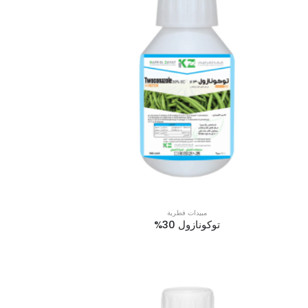
مبيدات فطرية
توكونازول 30%