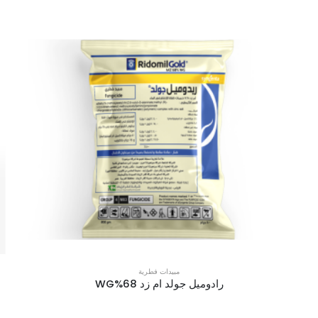
مبيدات فطرية
رادوميل جولد ام زد 68%WG