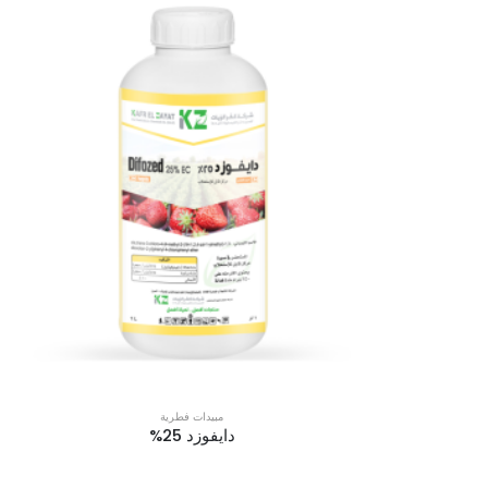
مبيدات فطرية
دايفوزد 25%