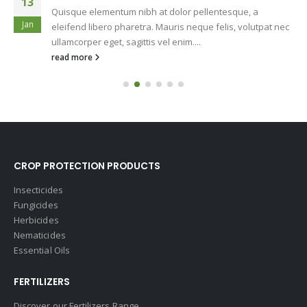
13
Quisque elementum nibh at dolor pellentesque, a
Jan
eleifend libero pharetra. Mauris neque felis, volutpat nec
ullamcorper eget, sagittis vel enim....
read more
CROP PROTECTION PRODUCTS
Insecticides
Fungicides
Herbicides
Nematicides
Essential Oils
FERTILIZERS
Discover our Fertilizers Range