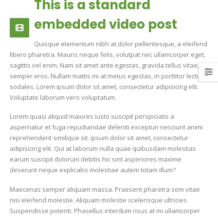
This is a standard
10
JUN
embedded video post
Quisque elementum nibh at dolor pellentesque, a eleifend
libero pharetra. Mauris neque felis, volutpat nec ullamcorper eget,
sagittis vel enim. Nam sit amet ante egestas, gravida tellus vitae,
semper eros. Nullam mattis mi at metus egestas, in porttitor lectus
sodales. Lorem ipsum dolor sit amet, consectetur adipisicing elit.
Voluptate laborum vero voluptatum.
Lorem quasi aliquid maiores iusto suscipit perspiciatis a
aspernatur et fuga repudiandae deleniti excepturi nesciunt animi
reprehenderit similique sit. ipsum dolor sit amet, consectetur
adipisicing elit. Qui at laborum nulla quae quibusdam molestias
earum suscipit dolorum debitis hic sint asperiores maxime
deserunt neque explicabo molestiae autem totam illum?
Maecenas semper aliquam massa. Praesent pharetra sem vitae
nisi eleifend molestie. Aliquam molestie scelerisque ultricies.
Suspendisse potenti. Phasellus interdum risus at mi ullamcorper