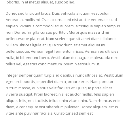
lobortis. In et metus aliquet, suscipit leo.
Donec sed tincidunt lacus. Duis vehicula aliquam vestibulum.
Aenean at mollis mi. Cras ac urna sed nisi auctor venenatis ut id
sapien. Vivamus commodo lacus lorem, a tristique sapien tempus
non. Donec fringilla cursus porttitor. Morbi quis massa id mi
pellentesque placerat. Nam scelerisque sit amet diam id blandit.
Nullam ultrices ligula at ligula tincidunt, sit amet aliquet mi
pellentesque. Aenean eget fermentum risus. Aenean eu ultricies
nulla, id bibendum libero. Vestibulum dui augue, malesuada nec
tellus vel, egestas condimentum ipsum. Vestibulum ut.
Integer semper quam turpis, id dapibus nunc ultrices at. Vestibulum
eget orci lobortis, imperdiet diam a, ornare eros. Nam porttitor
rutrum massa, eu varius velit facilisis at. Quisque porta elit et
viverra suscipit. Proin laoreet, nisl et auctor mollis, felis sapien
aliquet felis, nec facilisis tellus enim vitae enim. Nam rhoncus enim
diam, a consequat nisi bibendum pulvinar. Donec aliquam lectus
vitae ante pulvinar facilisis. Curabitur sed sem est.